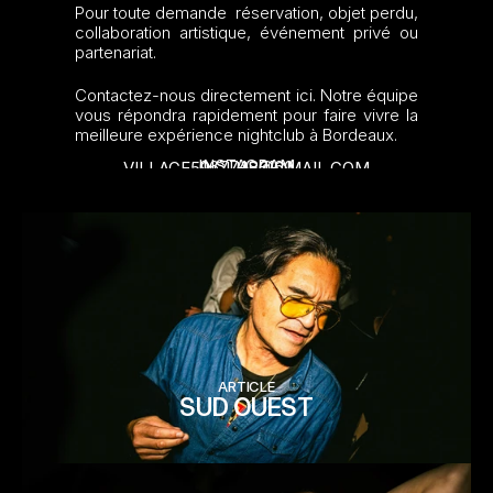
Pour toute demande  réservation, objet perdu, 
collaboration artistique, événement privé ou 
partenariat. 
Contactez-nous directement ici. Notre équipe 
vous répondra rapidement pour faire vivre la 
meilleure expérience nightclub à Bordeaux.
INSTAGRAM
0677480160
VILLAGE59.CLUB@GMAIL.COM
ARTICLE
SUD OUEST